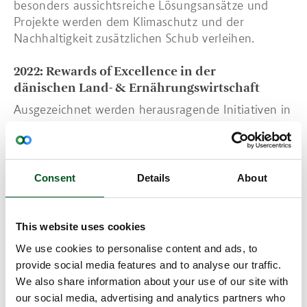
besonders aussichtsreiche Lösungsansätze und
Projekte werden dem Klimaschutz und der
Nachhaltigkeit zusätzlichen Schub verleihen.
2022: Rewards of Excellence in der
dänischen
Land- & Ernährungswirtschaft
Ausgezeichnet werden herausragende Initiativen in
der gesamten Wertschöpfungskette. 2022 werden
sowohl ein Landwirt als auch Kantinen bzw. GV-
Küchen ausgezeichnet.
Consent
Details
About
Auszeichnung vorbildlicher Landwirte
Mit einem Klimaschutz- und Nachhaltigkeitspreis
This website uses cookies
wird künftig alljährlich ein dänischer Landwirt
ausgezeichnet, der sich in seinem Betrieb
We use cookies to personalise content and ads, to
besonders für Klimaschutz und Nachhaltigkeit
provide social media features and to analyse our traffic.
eingesetzt und den Betrieb bezüglich ‚Environment,
We also share information about your use of our site with
Social, Governance‘ (ESG) vorbildlich optimiert hat.
our social media, advertising and analytics partners who