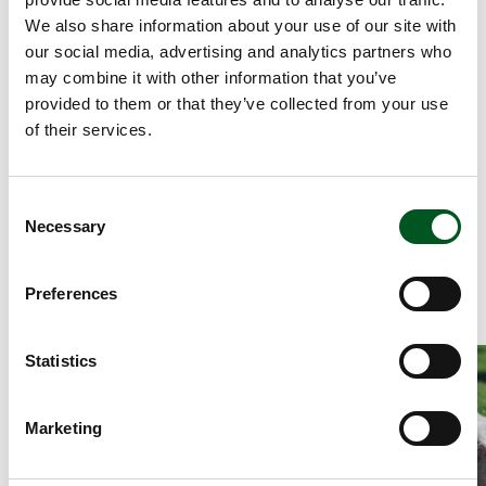
pro kg Schlachtgewicht. Mit einem Gewinn von
We also share information about your use of our site with
0,04 EUR pro kg Schlachtgewicht wird Dänemark
our social media, advertising and analytics partners who
nur von Brasilien, Kanada sowie den USA
may combine it with other information that you’ve
übertroffen, die mit 0,37 EUR pro kg den höchsten
provided to them or that they’ve collected from your use
Ertrag erzielen.
of their services.
Das gute Abschneiden der dänischen
Schweineproduktion basiert auf effizienter
Zuchtarbeit sowie der Innovations- und
Consent
Kooperationsbereitschaft der Erzeuger. Ihre
Necessary
Selection
europäische Führungsposition werden die
dänischen Schweineproduzenten auch in Zukunft
durch nachhaltig harten Einsatz verteidigen.
Preferences
Read more about Filetsteaks mit Champignonsoße, Kartoffeln 
Read more abou
Statistics
Marketing