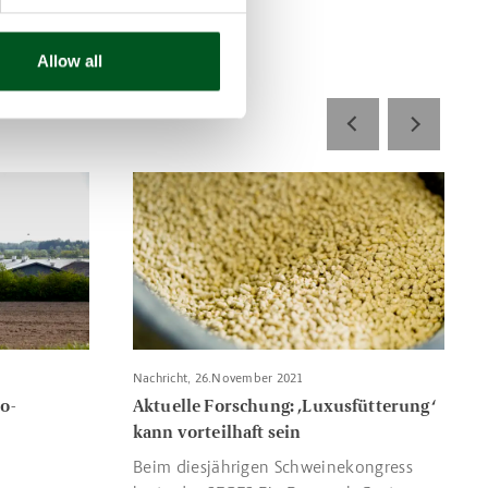
rmen und
Allow all
entrum soll Bio-Produktion stärken
Read more about Aktuelle Forschung: ‚Luxusfütte
Nachricht, 26.November 2021
o-
Aktuelle Forschung: ‚Luxusfütterung‘
kann vorteilhaft sein
Beim diesjährigen Schweinekongress