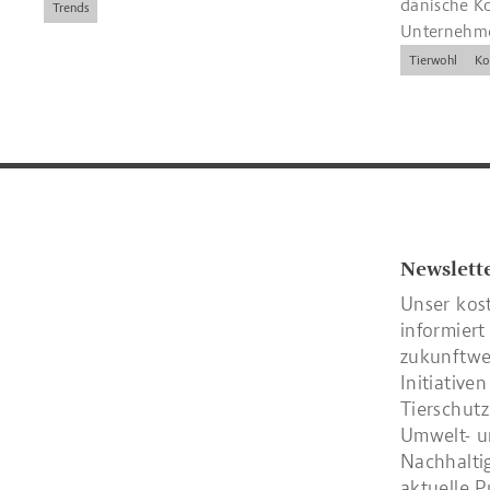
dänische K
Trends
Unternehme
wichtige Ri
Tierwohl
Ko
Kennzeichn
Newslett
Unser kos
informiert
zukunftwe
Initiative
Tierschutz
Umwelt- u
Nachhaltig
aktuelle P