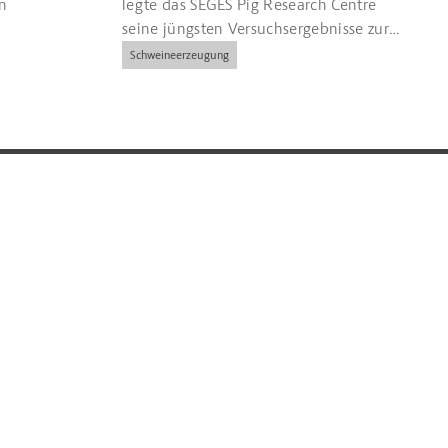
n
legte das SEGES Pig Research Centre
seine jüngsten Versuchsergebnisse zur
Ad-libitum-Fütterung alias
Schweineerzeugung
‚Luxusfütterung‘ vor.