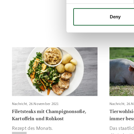
ein besser
Ziele.
Deny
Ihr Exempla
Read more about Filetsteaks mit Champignonsoße, Kartoffe
Read more a
Nachricht, 26.November 2021
Nachricht, 26.
Filetsteaks mit Champignonsoße,
Tierwohlsi
Kartoffeln und Rohkost
immer bes
Rezept des Monats.
Das staatlic