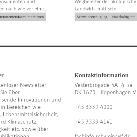
onsumenten und
Wegbereiter der ökologische
n nach wie vor eine
Landwirtschaft sein.
chtschnur und
nsumenten/Konsumentinnen
Schweineerzeugung
Nachhaltigkeit
ung dar.
er
Kontaktinformation
tenloser Newsletter
Vesterbrogade 4A, 4. sal
 Sie über
DK-1620 - Kopenhagen V
isende Innovationen und
n in Bereichen wie
+45 3339 4000
, Lebensmittelsicherheit,
nd Klimaschutz,
+45 3339 4141
keit etc. sowie über
ublikationen.
fachinfo-schwein@lf.dk