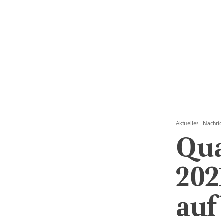
Aktuelles
Nachri
Qua
202
auf