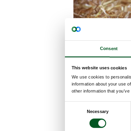
Consent
This website uses cookies
We use cookies to personalis
Die zugrun
information about your use of
Qualitätssi
other information that you’ve
lesefreundl
Abnehmer un
Consent
Schweinefle
Necessary
Selection
Die Publika
gesamten W
Schlachtung