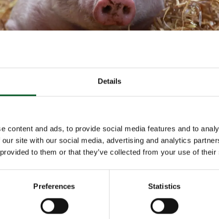
Details
Foto: Dänischer Fachverband der Land- & Ernährungswirtschaft
e content and ads, to provide social media features and to analy
deliegenden Standards und Systeme sind im
 our site with our social media, advertising and analytics partn
cherungshandbuch zusammengefasst, das nun in aktualis
 provided to them or that they’ve collected from your use of their
ich aufbereiteter Neuauflage vorliegt. Zur Zielgruppe zäh
d andere Fachleute, die sich für die dänische
ischproduktion interessieren.
Preferences
Statistics
tion vermittelt Einblick in die Vorgaben und Vorgehensw
ertschöpfungskette – von Genetik, Zucht und Mast übe
 und Zerlegung bis hin zu versandfertigen Produkten – 