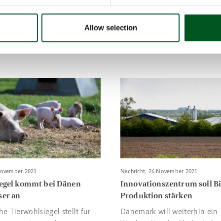
es Verständnis der dänischen Schweinebranche, ihrer No
Allow selection
r erhalten Sie
HIER!
ln und Rohkost
bout Tierwohlsiegel kommt bei Dänen immer besser an
Read more about Innovationsz
November 2021
Nachricht, 26.November 2021
egel kommt bei Dänen
Innovationszentrum soll Bi
ser an
Produktion stärken
he Tierwohlsiegel stellt für
Dänemark will weiterhin ein