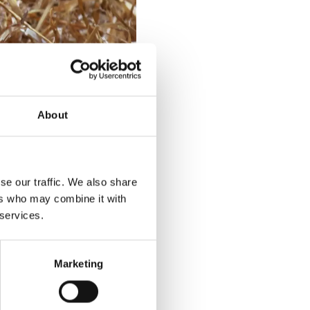
About
se our traffic. We also share
ers who may combine it with
ierter und
 services.
len
Marketing
eisen der
r
und damit