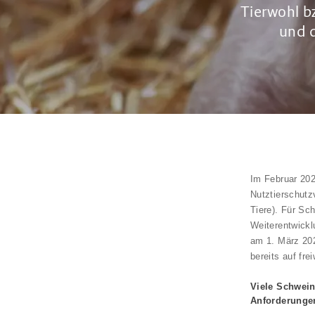
Tierwohl b
und d
Im Februar 202
Nutztierschut
Tiere). Für Sc
Weiterentwickl
am 1. März 202
bereits auf frei
Viele Schwein
Anforderunge