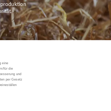
eproduktion
rität.
g eine
/für die
erbesserung und
aten per Gesetz
eineställen