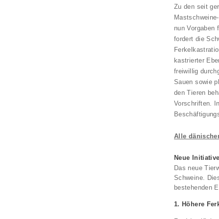
Zu den seit ge
Mastschweine- 
nun Vorgaben f
fordert die Sc
Ferkelkastrati
kastrierter Eb
freiwillig durc
Sauen sowie pl
den Tieren beh
Vorschriften. 
Beschäftigungs
Alle dänische
Neue Initiati
Das neue Tier
Schweine. Dies
bestehenden EU
1. Höhere Fer