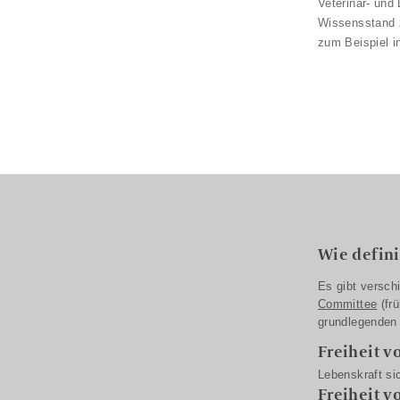
Veterinär- und
Wissensstand z
zum Beispiel 
Wie defin
Es gibt versch
Committee
(frü
grundlegenden 
Freiheit v
Lebenskraft si
Freiheit 