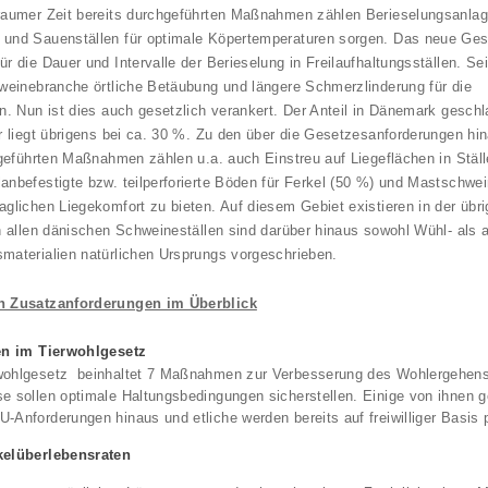
raumer Zeit bereits durchgeführten Maßnahmen zählen Berieselungsanlage
und Sauenställen für optimale Köpertemperaturen sorgen. Das neue Gese
ür die Dauer und Intervalle der Berieselung in Freilaufhaltungsställen. S
hweinebranche örtliche Betäubung und längere Schmerzlinderung für die
on. Nun ist dies auch gesetzlich verankert. Der Anteil in Dänemark geschl
er liegt übrigens bei ca. 30 %. Zu den über die Gesetzesanforderungen hin
hgeführten Maßnahmen zählen u.a. auch Einstreu auf Liegeflächen in Ställe
anbefestigte bzw. teilperforierte Böden für Ferkel (50 %) und Mastschwe
aglichen Liegekomfort zu bieten. Auf diesem Gebiet existieren in der übr
In allen dänischen Schweineställen sind darüber hinaus sowohl Wühl- als 
materialien natürlichen Ursprungs vorgeschrieben.
n Zusatzanforderungen im Überblick
ven im Tierwohlgesetz
wohlgesetz beinhaltet 7 Maßnahmen zur Verbesserung des Wohlergehens
e sollen optimale Haltungsbedingungen sicherstellen. Einige von ihnen g
-Anforderungen hinaus und etliche werden bereits auf freiwilliger Basis pr
kelüberlebensraten