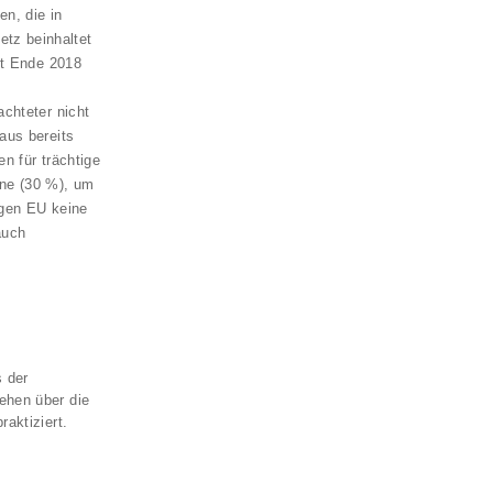
n, die in
tz beinhaltet
eit Ende 2018
achteter nicht
aus bereits
n für trächtige
ine (30 %), um
igen EU keine
auch
 der
ehen über die
aktiziert.