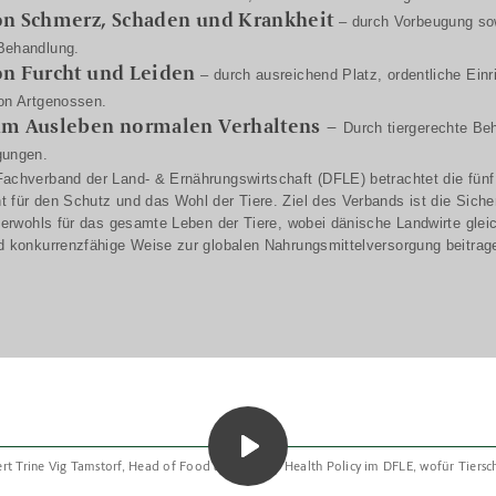
on Schmerz, Schaden und Krankheit
– durch Vorbeugung so
Behandlung.
on Furcht und Leiden
– durch ausreichend Platz, ordentliche Ein
on Artgenossen.
zum Ausleben normalen Verhaltens
–
Durch tiergerechte Be
gungen.
achverband der Land- & Ernährungswirtschaft (DFLE) betrachtet die fünf 
 für den Schutz und das Wohl der Tiere. Ziel des Verbands ist die Siche
Tierwohls für das gesamte Leben der Tiere, wobei dänische Landwirte gleic
d konkurrenzfähige Weise zur globalen Nahrungsmittelversorgung beitrag
ert Trine Vig Tamstorf, Head of Food and Animal Health Policy im DFLE, wofür Tiersc