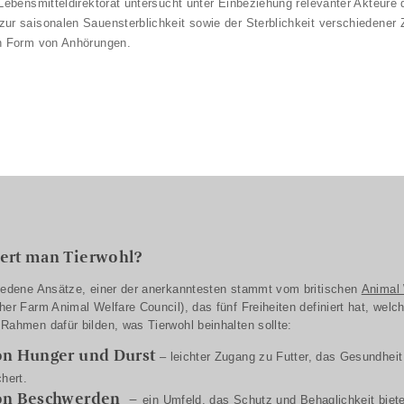
 Lebensmitteldirektorat untersucht unter Einbeziehung relevanter Akteure 
ur saisonalen Sauensterblichkeit sowie der Sterblichkeit verschiedener Z
in Form von Anhörungen.
iert man Tierwohl?
iedene Ansätze, einer der anerkanntesten stammt vom britischen
Animal 
her Farm Animal Welfare Council), das fünf Freiheiten definiert hat, welc
Rahmen dafür bilden, was Tierwohl beinhalten sollte:
on Hunger und Durst
– leichter Zugang zu Futter, das Gesundheit
chert.
von Beschwerden
–
ein Umfeld, das Schutz und Behaglichkeit biete