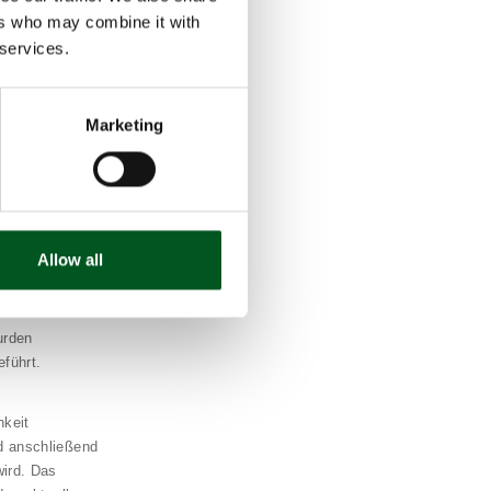
inen
ers who may combine it with
n. Bis Ende
 services.
hreibungsrunde
Marketing
um Wohl der
Ställen für
rzustellen. In
t eingesetzt
agen zum Wohl
Allow all
urden
führt.
hkeit
d anschließend
wird. Das