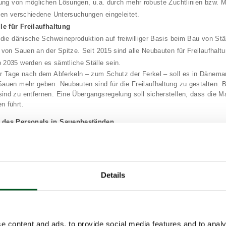
erung von möglichen Lösungen, u.a. durch mehr robuste Zuchtlinien bzw.
rden verschiedene Untersuchungen eingeleitet.
lle für Freilaufhaltung
 die dänische Schweineproduktion auf freiwilliger Basis beim Bau von Stäl
g von Sauen an der Spitze. Seit 2015 sind alle Neubauten für Freilaufhalt
 2035 werden es sämtliche Ställe sein.
ar Tage nach dem Abferkeln – zum Schutz der Ferkel – soll es in Dänema
Sauen mehr geben. Neubauten sind für die Freilaufhaltung zu gestalten.
ind zu entfernen. Eine Übergangsregelung soll sicherstellen, dass die 
n führt.
 des Personals in Sauenbeständen
sen und Verständnis zum Thema Tierwohl kann Aus- und Fortbildung daz
 Ferkelsterblichkeit zu reduzieren. Die Vereinbarungsparteien wollen dies
 bereits vorgeschriebenen Ausbildung der Eigner obligatorische Schulunge
 in Beständen mit mehr als 10 Sauen umsetzen.
Details
ine mit intakten Schwänzen
ben ist Schwanzkürzung routinemäßig unzulässig, unter gewissen Vorau
 Die dänische Schweinebranche hat seit einigen Jahren auf freiwilliger Ba
Minimierung von Schwanzkürzungen entwickelt. Seit 1. Januar 2025 grei
e content and ads, to provide social media features and to analy