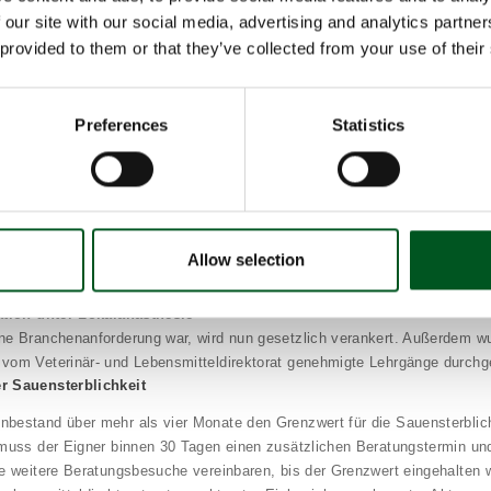
modell, nach dem Produzenten, die auf Schwanzkürzungen verzichten, e
 our site with our social media, advertising and analytics partn
ch von Produzenten erhalten, die weiterhin Schwanzkürzungen vornehme
 provided to them or that they’ve collected from your use of their
Mio. Schweine mit intakten Schwänzen erreicht werden. Die erste Aussc
rz 2025 annonciert.
gsanlagen in Schweineställen
Preferences
Statistics
lagen zur Regulierung der Körpertemperatur sind ein wichtiger Beitrag z
nsatz zur EU fordert Dänemark bereits jetzt Berieselungsanlagen in allen 
were Schweine, um das Wohl der Schweine und ein gutes Stallklima siche
sställen müssen Berieselungsanlagen installiert sein, aber nicht unbeding
reinbarungsparteien wollen Regeln für den Einsatz von Berieselungsanl
Allow selection
u.a. auch zur Vorbeugung von Schwanzbeißen einführen.
ation unter Lokalanästhesie
ne Branchenanforderung war, wird nun gesetzlich verankert. Außerdem w
vom Veterinär- und Lebensmitteldirektorat genehmigte Lehrgänge durchge
r Sauensterblichkeit
bestand über mehr als vier Monate den Grenzwert für die Sauensterblic
 muss der Eigner binnen 30 Tagen einen zusätzlichen Beratungstermin un
te weitere Beratungsbesuche vereinbaren, bis der Grenzwert eingehalten 