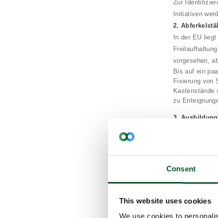
Zur Identifizi
Initiativen we
2. Abferkelstä
In der EU liegt
Freilaufhaltun
vorgesehen, ab
Bis auf ein pa
Fixierung von 
Kastenstände s
zu Enteignunge
3. Ausbildung
Durch mehr Wis
die Sauen- und
zusätzlich zur
Mitarbeitenden
Consent
4. Mehr Schwe
Laut EU-Vorga
jedoch erlaubt.
This website uses cookies
Maßnahmen zur 
We use cookies to personalis