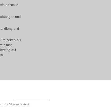
wie schnelle
richtungen und
handlung und
Freiheiten als
rstellung
hzeitig auf
en.
hutz in Dänemark steht: