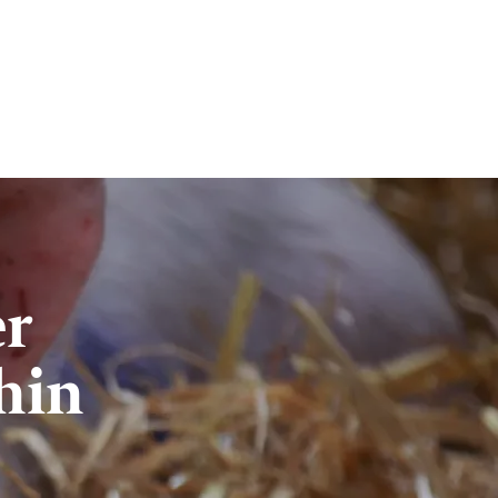
er
hin