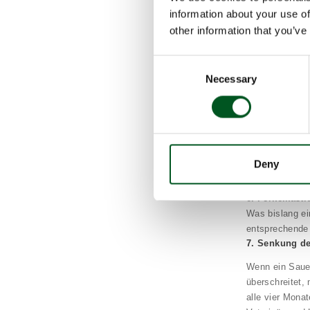
Umverteilungs
information about your use of
Kostenausglei
other information that you’ve
2028 sollen 4 
wird ab 18. Mä
Consent
5. Berieselun
Necessary
Selection
Berieselungsan
Tiere. Im Gege
über 20 kg sch
Freilaufhaltung
werden. Die Ve
Deny
der Tiere und 
6. Ferkelkastr
Was bislang ei
entsprechende 
7. Senkung de
Wenn ein Sauen
überschreitet,
alle vier Mona