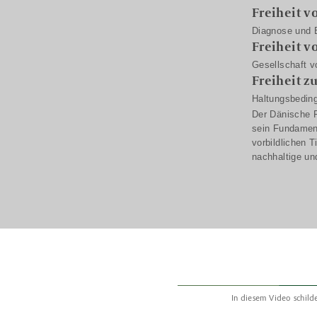
Freiheit v
Diagnose und 
Freiheit v
Gesellschaft v
Freiheit 
Haltungsbedin
Der Dänische F
sein Fundament
vorbildlichen 
nachhaltige un
In diesem Video schild