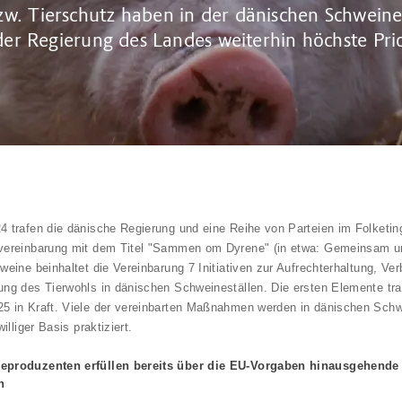
zw. Tierschutz haben in der dänischen Schwein
er Regierung des Landes weiterhin höchste Prio
4 trafen die dänische Regierung und eine Reihe von Parteien im Folketin
zvereinbarung mit dem Titel "Sammen om Dyrene" (in etwa: Gemeinsam um
hweine beinhaltet die Vereinbarung 7 Initiativen zur Aufrechterhaltung, V
ung des Tierwohls in dänischen Schweineställen. Die ersten Elemente tr
5 in Kraft. Viele der vereinbarten Maßnahmen werden in dänischen Schw
williger Basis praktiziert.
eproduzenten erfüllen bereits über die EU-Vorgaben hinausgehende
n