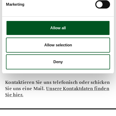
Entwicklung ebenso wie Praxisfragen im Umfeld
Marketing
von Erzeugung und Schlachtung, Veredlung und
Versand, Lebend- oder Fleischexport.
Gesetzgebung
Branchenvorschriften
Allow all
Veterinäre Fragen
Produktstandards und Zertifikate
Allow selection
Forschung und Entwicklung
Marktdaten und -prognosen
Deny
Marktforschung
Marktkommunikation.
Kontaktieren Sie uns telefonisch oder schicken
Sie uns eine Mail.
Unsere Kontaktdaten finden
Sie hier
.