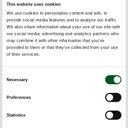
Fachleuten aus allen Bereichen der
This website uses cookies
Schweinebranche vom Stall bis zur Schlachtung
We use cookies to personalise content and ads, to
und Verarbeitung.
provide social media features and to analyse our traffic.
We also share information about your use of our site with
Im Dänischen Fachverband der Land- &
our social media, advertising and analytics partners who
Ernährungswirtschaft, dem Betreiber von Fachinfo
may combine it with other information that you’ve
Schwein, bieten Ihnen mehr als 400 Mitarbeiter
provided to them or that they’ve collected from your use
kompetente Beratung in allen möglichen Fragen,
of their services.
von veterinären Themen bis hin zu Branchendaten
oder Analysen.
Consent
Fachinfo Schwein liefert Ihnen Expertenwissen in
Necessary
Selection
Bereichen wie Tierschutz, Qualitätssicherung,
Lebensmittelsicherheit, Rückverfolgbarkeit,
Nachhaltigkeit oder Umwelt- und Klimaschutz.
Preferences
Theorie und Praxis
Statistics
Unser Know-how umfasst neueste Forschung und