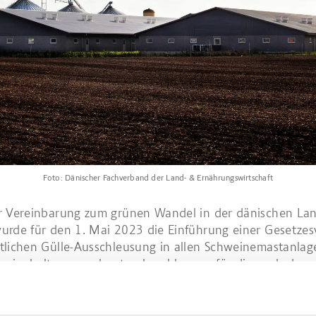
Foto: Dänischer Fachverband der Land- & Ernährungswirtschaft
r Vereinbarung zum grünen Wandel in der dänischen Lan
rde für den 1. Mai 2023 die Einführung einer Gesetzesv
tlichen Gülle-Ausschleusung in allen Schweinemastanlag
hweinehaltungsneubauten beschlossen, für die nach dem 
Umweltgenehmigung beantragt wird. Kontrolliert wird d
ommunen.