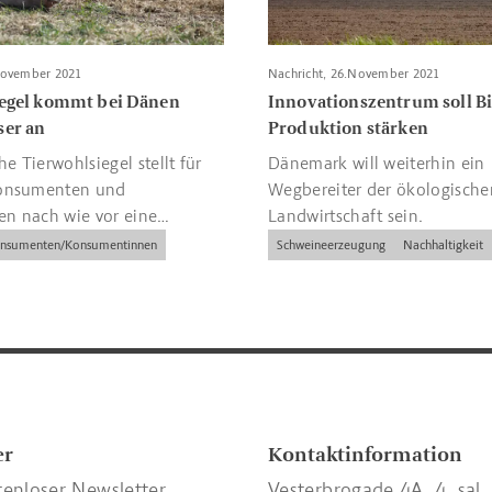
November 2021
Nachricht, 26.November 2021
egel kommt bei Dänen
Innovationszentrum soll Bi
ser an
Produktion stärken
he Tierwohlsiegel stellt für
Dänemark will weiterhin ein
onsumenten und
Wegbereiter der ökologische
n nach wie vor eine
Landwirtschaft sein.
chtschnur und
nsumenten/Konsumentinnen
Schweineerzeugung
Nachhaltigkeit
ung dar.
er
Kontaktinformation
tenloser Newsletter
Vesterbrogade 4A, 4. sal