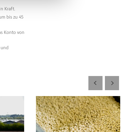
n Kraft.
um bis zu 45
as Konto von
t und
entrum soll Bio-Produktion stärken
Read more about Aktuelle Forschung: ‚Luxusfütte