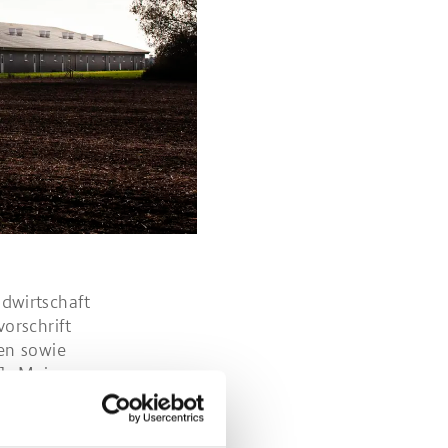
dwirtschaft
orschrift
en sowie
1. Mai
as Ganze