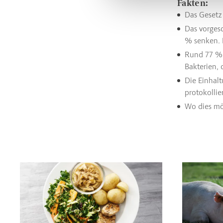
Fakten:
Das Gesetz 
Das vorges
% senken. 
Rund 77 % 
Bakterien, 
Die Einhal
protokollier
Wo dies mög
Read more about Filetsteaks mit Champignonsoße, Kartoffe
Read more a