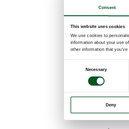
Senkung u
Consent
Methan-Emi
dänischen 
der Gülle –
This website uses cookies
der Tiere. 
We use cookies to personalis
dänischen 
information about your use of
pro Jahr u
other information that you’ve
Häufige Gü
Consent
Die Bakteri
Necessary
Selection
Temperature
Methan gebi
setzt häufi
Michael Hol
zügig aus d
Deny
befördern, 
Treibhausgas