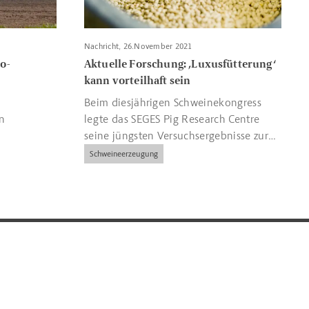
Nachricht, 26.November 2021
o-
Aktuelle Forschung: ‚Luxusfütterung‘
kann vorteilhaft sein
Beim diesjährigen Schweinekongress
n
legte das SEGES Pig Research Centre
seine jüngsten Versuchsergebnisse zur
Ad-libitum-Fütterung alias
Schweineerzeugung
‚Luxusfütterung‘ vor.