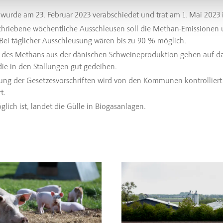
wurde am 23. Februar 2023 verabschiedet und trat am 1. Mai 2023 i
chriebene wöchentliche Ausschleusen soll die Methan-Emissionen 
Bei täglicher Ausschleusung wären bis zu 90 % möglich.
des Methans aus der dänischen Schweineproduktion gehen auf d
die in den Stallungen gut gedeihen.
tung der Gesetzesvorschriften wird von den Kommunen kontrollier
t.
lich ist, landet die Gülle in Biogasanlagen.
ln und Rohkost
bout Tierwohlsiegel kommt bei Dänen immer besser an
Read more about Innovationsz