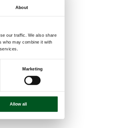
About
esamten
entstammen
dem Dickdarm
nen der
se our traffic. We also share
ente (CO2e)
ers who may combine it with
 services.
, mögen
Marketing
ach viel
en. Hier
möglichst
sanlagen
Allow all
es