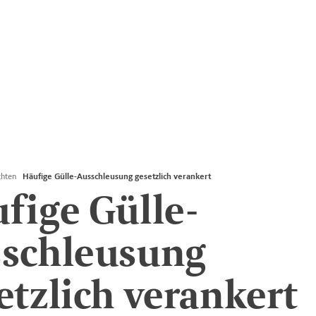
chten
Häufige Gülle-Ausschleusung gesetzlich verankert
fige Gülle-
schleusung
etzlich verankert