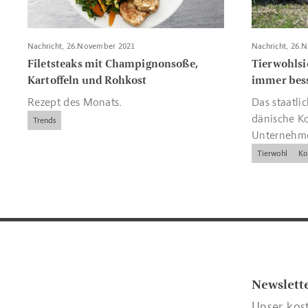
Nachricht, 26.November 2021
Nachricht, 26.
Filetsteaks mit Champignonsoße,
Tierwohlsi
Kartoffeln und Rohkost
immer bes
Rezept des Monats.
Das staatlic
dänische K
Trends
Unternehme
wichtige Ri
Tierwohl
Ko
Kennzeichn
Newslett
Unser kos