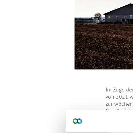
Im Zuge de
von 2021 wu
zur wöchen
für alle Sc
2023 eine 
von den K