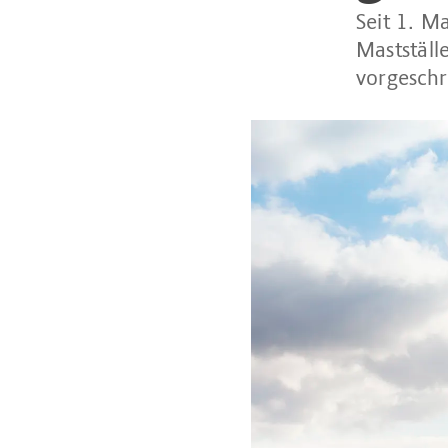
Seit 1. M
Mastställ
vorgeschr