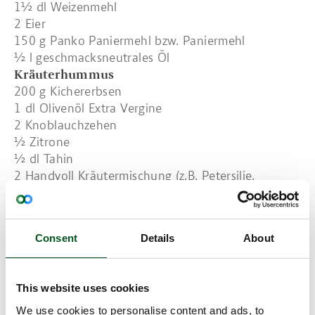
1½ dl Weizenmehl
2 Eier
150 g Panko Paniermehl bzw. Paniermehl
½ l geschmacksneutrales Öl
Kräuterhummus
200 g Kichererbsen
1 dl Olivenöl Extra Vergine
2 Knoblauchzehen
½ Zitrone
½ dl Tahin
2 Handvoll Kräutermischung (z.B. Petersilie,
Schnittlauch, Estragon und Dill)
Salz
Beilage
Consent
Details
About
500 g Gemüsestäbchen, z.B. Gurke, Möhre,
Blumenkohl, Zuckererbsen oder blanchierte
Spargelbroccoli
This website uses cookies
Zubereitung
We use cookies to personalise content and ads, to