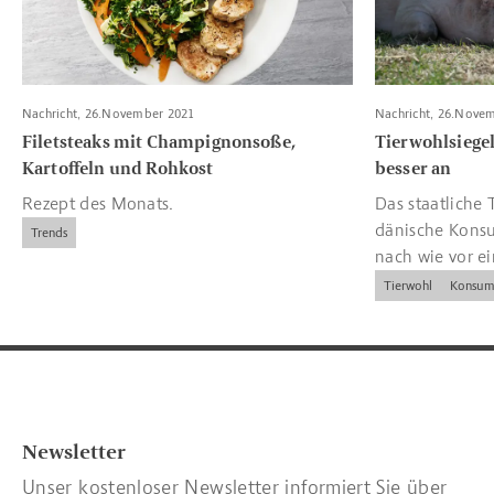
Nachricht, 26.November 2021
Nachricht, 26.Nove
Filetsteaks mit Champignonsoße,
Tierwohlsieg
Kartoffeln und Rohkost
besser an
Rezept des Monats.
Das staatliche T
dänische Kons
Trends
nach wie vor e
und Kennzeich
Tierwohl
Konsum
Newsletter
Unser kostenloser Newsletter informiert Sie über