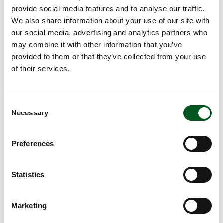
Am Vortag: Kichererbsen in kaltem Wasser
provide social media features and to analyse our traffic.
mindestens 10 Stunden einweichen. Bei
We also share information about your use of our site with
Kichererbsen aus der Dose entfällt das Einweichen,
our social media, advertising and analytics partners who
und es werden 400 g benötigt.
may combine it with other information that you’ve
Fleisch in 2×2 cm große Würfel schneiden und in einer
provided to them or that they’ve collected from your use
Mischung aus zerdrücktem Knoblauch, Salz, Pfeffer,
of their services.
Paprika und Olivenöl mindestens 1 Stunde im Kühlschrank
marinieren.
Consent
Kichererbsen ca. 1 Stunde weichkochen sowie mit
Necessary
Selection
Olivenöl, Knoblauch, Zitronensaft, Tahin, Kräutern und
Salz mittels Mixer grob pürieren.
Preferences
Fleischwürfel erst in Mehl, dann geschlagenem Ei und
schließlich Paniermehl wenden.
Geschmacksneutrales Öl in einem kleinen Topf auf 175-
Statistics
185 Grad erhitzen.
Erst die eine Hälfte der panierten Nuggets ca. 3 Minuten
Marketing
goldbraun frittieren, auf Küchenpapier legen und mit Salz
bestreuen, dann die andere Hälfte.