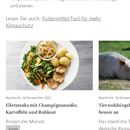
und planen.
Lesen Sie auch:
Futtermittel-Tool für mehr
Klimaschutz
Read more about Filetsteaks mit Champignonsoße, Kartoffeln 
Read more abou
Nachricht, 26.November 2021
Nachricht, 26.Nove
Filetsteaks mit Champignonsoße,
Tierwohlsieg
Kartoffeln und Rohkost
besser an
Rezept des Monats.
Das staatliche T
dänische Kons
Trends