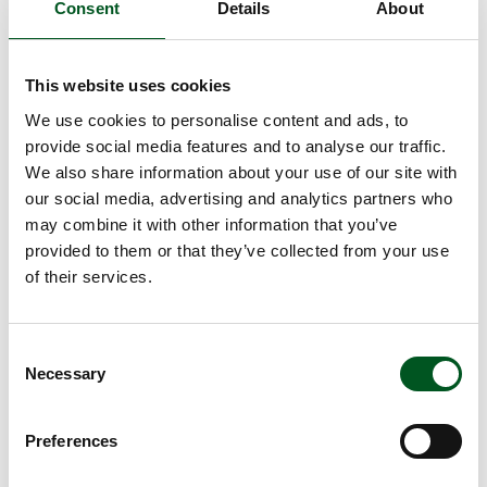
Landwirtschaftsstudierende ein.
Consent
Details
About
Beide Neuentwicklungen sollen den Klimaschutz
der Branche fördern, zur Erreichung der politischen
Klimaschutzziele beitragen sowie Dänemarks
This website uses cookies
Vorreiterrolle auf diesem Gebiet ausbauen.
We use cookies to personalise content and ads, to
Das Klimaschutz-Tool ermöglicht es allen
provide social media features and to analyse our traffic.
Landwirten – von Teilzeit- bis zu großen
We also share information about your use of our site with
Produktionsbetrieben – die aktuelle Klimawirkung
our social media, advertising and analytics partners who
ihres Betriebs zu ermitteln sowie mögliche
may combine it with other information that you’ve
Verbesserungsmaßnahmen zu bewerten.
provided to them or that they’ve collected from your use
Fakten
of their services.
Das Klimaschutz-Tool erlaubt es ab Anfang 2022 allen
Landwirten, die aktuelle Klimawirkung ihres Betriebs zu
ermitteln sowie mögliche Verbesserungsmaßnahmen zu
Consent
Necessary
bewerten.
Selection
Es handelt sich um eine IT-Lösung, die den Landwirten im
Abonnement angeboten sowie laufend weiterentwickelt,
Preferences
mit neuen Funktionen versehen und mit anderen
Datenbanken verknüpft wird.