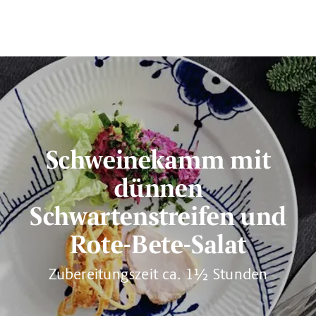
Schweinekamm mit
dünnen
Schwartenstreifen und
Rote-Bete-Salat
Zubereitungszeit ca. 1½ Stunden