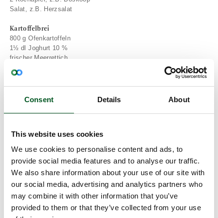
Salat, z.B. Herzsalat
Kartoffelbrei
800 g Ofenkartoffeln
1½ dl Joghurt 10 %
frischer Meerrettich
Zubereitung
Rohe Schwarte ein paar Tage zuvor beim Fleischer bestellen mit
Consent
Details
About
der Bitte, die Schwarte einzufrieren und in 1-2 mm dünne Streifen
zu schneiden.
Eine ofenfeste Schüssel und einen Bräter bereitstellen, die
This website uses cookies
nebeneinander in den Ofen passen.
We use cookies to personalise content and ads, to
Den Kamm der Länge nach durchschneiden und die beiden Stücke
provide social media features and to analyse our traffic.
so binden, dass sie als runde Scheiben serviert werden können.
We also share information about your use of our site with
Fleisch trockentupfen sowie mit Salz und Pfeffer würzen. Eine
our social media, advertising and analytics partners who
Pfanne auf hoher Stufe erhitzen, darin die Fleischstücke auf der
may combine it with other information that you’ve
Fettseite anbraten und sie dann in einer ofenfesten Form in die
Mitte des auf 180 Grad vorgeheizten Backofens stellen sowie ca.
provided to them or that they’ve collected from your use
30 Minuten garen (Kerntemperatur 65 Grad).