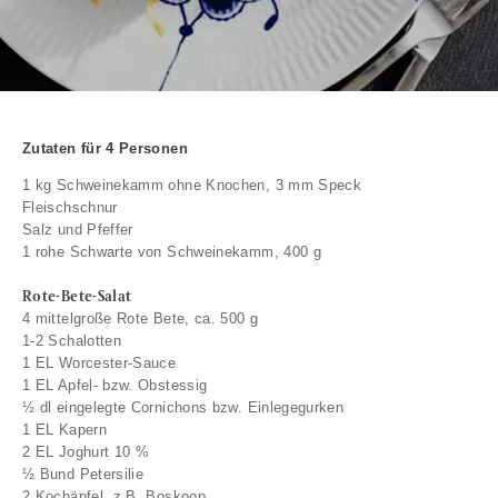
Zutaten für 4 Personen
1 kg Schweinekamm ohne Knochen, 3 mm Speck
Fleischschnur
Salz und Pfeffer
1 rohe Schwarte von Schweinekamm, 400 g
Rote-Bete-Salat
4 mittelgroße Rote Bete, ca. 500 g
1-2 Schalotten
1 EL Worcester-Sauce
1 EL Apfel- bzw. Obstessig
½ dl eingelegte Cornichons bzw. Einlegegurken
1 EL Kapern
2 EL Joghurt 10 %
½ Bund Petersilie
2 Kochäpfel, z.B. Boskoop