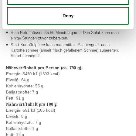
Schwarte eventuell am Vortag zubereiten und vor dem Servieren
aufwärmen.
Deny
Bananenschalotten kommen in diesem Gericht besser zur Geltung
als andere Zwiebeln.
Rote Bete müssen 45-60 Minuten garen. Den Salat kann man
einige Stunden zuvor zubereiten.
Statt Kartoffelpüree kann man mittels Passiergerät auch
Kartoffelschnee (ähnelt frisch gefallenem Schnee) zubereiten.
Sofort servieren!
Nährwert/Inhalt pro Person (ca. 790 g):
Energie: 5450 kJ (1303 kcal)
Eiweiß: 64 g
Kohlenhydrate: 55 g
Ballaststoffe: 7 g
Fett: 91 g
Nährwert/Inhalt pro 100 g:
Energie: 691 kJ (165 kcal)
Eiweiß: 8 g
Kohlenhydrate: 7 g
Ballaststoffe: 1 g
Fett: 12 g