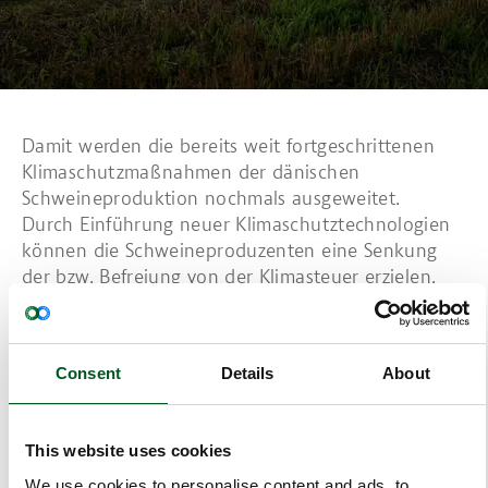
Damit werden die bereits weit fortgeschrittenen
Klimaschutzmaßnahmen der dänischen
Schweineproduktion nochmals ausgeweitet.
Durch Einführung neuer Klimaschutztechnologien
können die Schweineproduzenten eine Senkung
der bzw. Befreiung von der Klimasteuer erzielen.
Zu den möglichen Technologien zählen Abfackeln
von Gasen aus abgedeckten Güllebehältern,
Seilwinden-Anlagen und häufige
Consent
Details
About
Gülleausschleusung, Güllekühlung,
Gülleansäuerung und Verwertung in
Biogasanlagen.
This website uses cookies
Klimaschonende Optimierung von Futtermitteln
stellt eine weitere Möglichkeit dar.
We use cookies to personalise content and ads, to