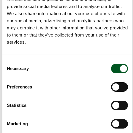
provide social media features and to analyse our traffic.
Häufige Gülleausschleusung gesetzlich
We also share information about your use of our site with
verankert
our social media, advertising and analytics partners who
may combine it with other information that you’ve provided
Seit 1. Mai 2023 ist die häufige
to them or that they’ve collected from your use of their
Gülleausschleusung in allen Mastschweineställen
services.
gesetzlich vorgeschrieben. Gleiches gilt für seit
diesem Datum gebaute Stallanlagen für Sauen und
Ferkel.
Consent
Durch allwöchentliche Gülleausschleusung können
Necessary
Selection
die Methan-Emissionen um ca. 50 % gesenkt
werden.
Die Klimawirkung von Methan ist etwa 28 Mal so
Preferences
hoch wie die von CO2. Entsprechend wichtig ist es
für die dänische Schweineproduktion, die Methan-
Statistics
Emissionen durch geeignete Technologien zu
reduzieren, auch um die Klimasteuer zu senken
oder zu vermeiden.
Marketing