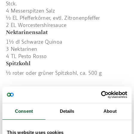
Stck.
4 Messerspitzen Salz
½ EL Pfefferkörner, evtl. Zitronenpfeffer
2 EL Worcestershiresauce
Nektarinensalat
1½ dl Schwarze Quinoa
3 Nektarinen
4 TL Pesto Rosso
Spitzkohl
½ roter oder grüner Spitzkohl, ca. 500 g
Zubereitung (ca. 40 Minuten)
Grill anwerfen.
Consent
Details
About
Quinoa nach Anweisung kochen und abkühlen
lassen.
This website uses cookies