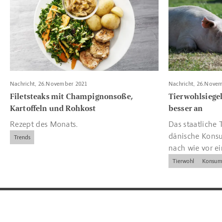
Nachricht, 26.November 2021
Nachricht, 26.Nove
Filetsteaks mit Champignonsoße,
Tierwohlsieg
Kartoffeln und Rohkost
besser an
Rezept des Monats.
Das staatliche T
dänische Kons
Trends
nach wie vor e
und Kennzeich
Tierwohl
Konsum