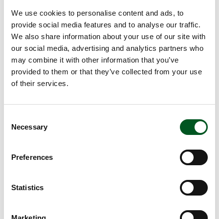
Nackenkoteletts trockentupfen, mit Salz und
We use cookies to personalise content and ads, to
Pfeffer würzen, mit Worcestershiresauce einpinseln
provide social media features and to analyse our traffic.
– und mindestens 15 Minuten ziehen lassen (siehe
We also share information about your use of our site with
Tipp).
our social media, advertising and analytics partners who
may combine it with other information that you’ve
Spitzkohlhälfte säubern und der Länge nach
provided to them or that they’ve collected from your use
durchschneiden.
of their services.
Nektarinen in Würfel schneiden, von Kernen
Consent
befreien sowie in Pesto Rosso und Quinoa
Necessary
Selection
wenden.
Koteletts pro Seite ca. 8 Minuten grillen, die Hälfte
Preferences
der Zeit jeweils bei reduzierter Hitze.
Statistics
Spitzkohl pro Seite 1 Minute grillen sowie mit Salz
und Pfeffer würzen.
Tipps
Marketing