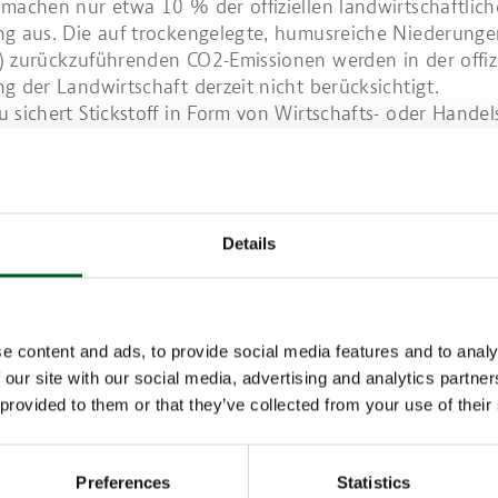
machen nur etwa 10 % der offiziellen landwirtschaftlic
g aus. Die auf trockengelegte, humusreiche Niederunge
 zurückzuführenden CO2-Emissionen werden in der offizi
g der Landwirtschaft derzeit nicht berücksichtigt.
 sichert Stickstoff in Form von Wirtschafts- oder Hande
it der Böden. Eine negative Nebenwirkung ist dabei die
 Prozesse im Boden bewirkte Umwandlung von Stickstoff
ffmonoxid), ein sehr potentes Klimagas. Gleichzeitig binde
rch Photosynthese Kohlendioxid und leisten so einen Be
Details
z.
e content and ads, to provide social media features and to analy
 our site with our social media, advertising and analytics partn
 provided to them or that they’ve collected from your use of their
Preferences
Statistics