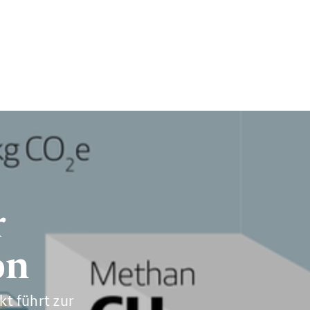
r
on
t führt zur