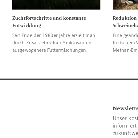
Zuchtfortschritte und konstante
Reduktion 
Entwicklung
Schweineh
Seit Ende der 1980er Jahre erzielt man
Eine geänd
durch Zusatz einzelner Aminosäuren
tierischem 
ausgewogenere Futtermischungen.
Methan-Emi
Newslett
Unser kos
informiert
zukunftwe