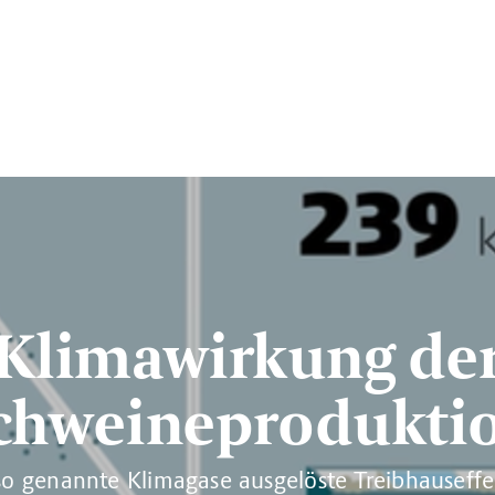
Klimawirkung de
chweineprodukti
so genannte Klimagase ausgelöste Treibhauseffek