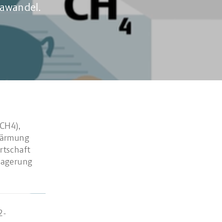
mawandel.
CH4),
rwärmung
rtschaft
Lagerung
2-