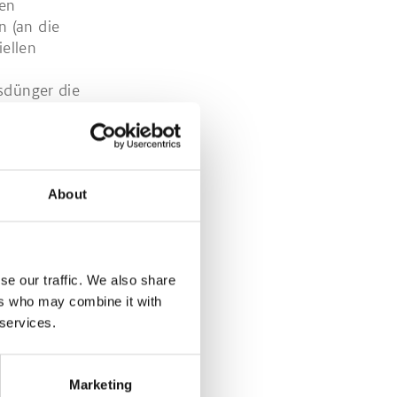
hen
n (an die
ellen
lsdünger die
 durch
 in Lachgas
n die
itrag zum
About
se our traffic. We also share
ers who may combine it with
 services.
Marketing