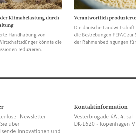
der Klimabelastung durch
Verantwortlich produzierte
altung
Die dänische Landwirtschaft 
erte Handhabung von
die Bestrebungen FEFAC zur 
Wirtschaftsdünger könnte die
der Rahmenbedingungen für
ssionen reduzieren.
verantwortungsvolle Soja-Pr
er
Kontaktinformation
tenloser Newsletter
Vesterbrogade 4A, 4. sal
 Sie über
DK-1620 - Kopenhagen V
isende Innovationen und