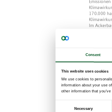
Emissionen 
Klimawirkun
170.000 ha)
Klimawirkun
Im Ackerbau
Fruchtbarke
biologische
(Disticksto
Pflanzen du
Consent
Klimaschut
This website uses cookies
We use cookies to personalis
information about your use of
other information that you’ve
Consent
Necessary
Selection