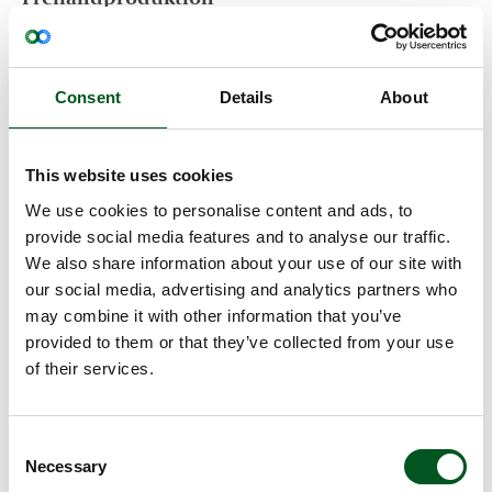
Freilandsauen werden komplett oder teilweise im
Freien gehalten. Sie werfen meist in Nesthütten
und bleiben bis zum Absetzen mit ihren Ferkeln im
Consent
Details
About
Freien. Einige Produzenten arbeiten mit Deck- und
Warteställen. Für einen Teil der Freiland- und Bio-
Schweine bestehen besondere Vorschriften für die
This website uses cookies
Freilandhaltung.
We use cookies to personalise content and ads, to
provide social media features and to analyse our traffic.
Sonderproduktionen
We also share information about your use of our site with
Neben Bio- und Freiland-Schweinen gibt es sowohl
our social media, advertising and analytics partners who
für den dänischen Markt als auch für den Export
may combine it with other information that you’ve
eine Reihe von Sonderproduktionen, die spezielle
provided to them or that they’ve collected from your use
Anforderungen erfüllen, z.B. bezüglich Fleisch- und
of their services.
Genussqualität (Kreuzungen, Kühlung, Reifung
etc.), Futterzusammensetzung und/oder Tierschutz.
Consent
Necessary
Selection
Read more about Genetik