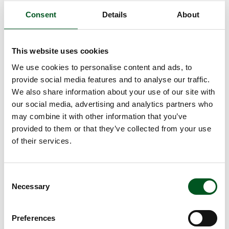
Sauen werden nach Produktionszyklus gefüttert,
Consent
Details
About
wobei junge Sauen stets mehr Futter benötigen als
ausgewachsene. Generell sollten Sauen mit Blick
auf optimale Produktion weder zu fett noch zu
This website uses cookies
mager sein. Zusätzliche Nährstoff- und
We use cookies to personalise content and ads, to
Energiezufuhr sorgt bei tragenden Sauen für die
provide social media features and to analyse our traffic.
gesunde Entwicklung der Föten, bei säugenden
We also share information about your use of our site with
Sauen für die notwendige Milchproduktion. All dies
our social media, advertising and analytics partners who
wird durch gezielte Fütterung berücksichtigt.
may combine it with other information that you’ve
provided to them or that they’ve collected from your use
Ein weiterer wichtiger Punkt ist ständiger Zugang
of their services.
zu frischem Wasser.
Read more about Genetik
Consent
Necessary
Selection
Preferences