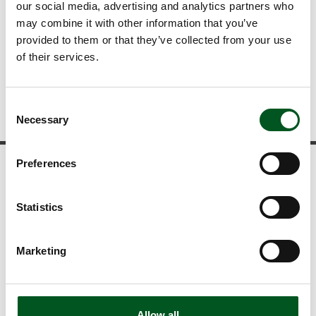
our social media, advertising and analytics partners who
Gruppenhaltung
may combine it with other information that you’ve
Dänemark zählt zu den Erzeugerländern mit dem
provided to them or that they’ve collected from your use
niedrigsten Antibiotikaverbrauch
of their services.
Optimale Rückverfolgbarkeit: Alle Schweinetransporte
sind der Transport-Datenbank zu melden
Consent
Necessary
Selection
Preferences
Newsletter
Statistics
Unser kostenloser Newsletter informiert Sie über
zukunftweisende Innovationen und Initiativen in
Marketing
Bereichen wie Tierschutz, Lebensmittelsicherheit,
Umwelt- und Klimaschutz, Nachhaltigkeit etc.
sowie über aktuelle Publikationen.
Allow all