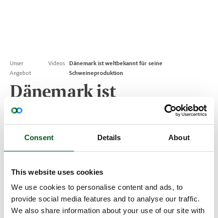
Unser
Videos
Dänemark ist weltbekannt für seine
Angebot
Schweineproduktion
Dänemark ist
weltbekannt für seine
Schweineproduktion
Consent
Details
About
Diese Betriebsbesichtigung vermittelt
Ihnen die Besonderheiten der dänischen
This website uses cookies
Schweineproduktion.
We use cookies to personalise content and ads, to
provide social media features and to analyse our traffic.
We also share information about your use of our site with
Tierwohl: Sauen bis eine Woche vor dem Abferkeln in