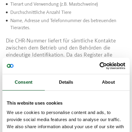
Tierart und Verwendung (z.B. Mastschweine)
Durchschnittliche Anzahl Tiere
Name, Adresse und Telefonnummer des betreuenden
Tierarztes.
Die CHR-Nummer liefert für sämtliche Kontakte
zwischen dem Betrieb und den Behörden die
eindeutige Identifikation. Da das Register alle
Bestände erfasst, erlaubt es schnelle Lokalisierung
jedes einzelnen Betriebs und liefert Angaben zu
allen Betrieben in einem bestimmten Umkreis. Dies
Consent
Details
About
gewährleistet beispielsweise bei Ausbruch von
Seuchen umgehende Maßnahmen gegen weitere
Ausbreitung.
This website uses cookies
We use cookies to personalise content and ads, to
Read more about Das dänische Modell
provide social media features and to analyse our traffic.
We also share information about your use of our site with