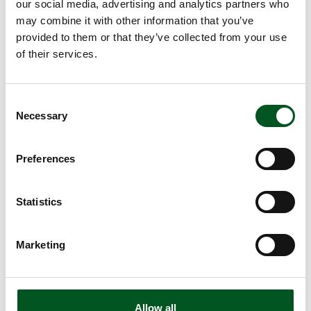
our social media, advertising and analytics partners who
may combine it with other information that you’ve
provided to them or that they’ve collected from your use
of their services.
Consent
Necessary
Selection
Das dänische Modell
Seit Ende des 19. Jh. prägt die Genossenschaftsbewegung
Preferences
die dänische Landwirtschaft durch Gemeinsinn und
Kooperation in allen Phasen der Wertschöpfung.
Statistics
Read more about Die Tiertransport-Datenbank
Marketing
Allow all